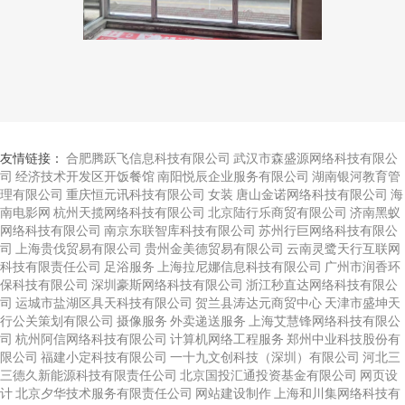
友情链接：
合肥腾跃飞信息科技有限公司
武汉市森盛源网络科技有限公
司
经济技术开发区开饭餐馆
南阳悦辰企业服务有限公司
湖南银河教育管
理有限公司
重庆恒元讯科技有限公司
女装
唐山金诺网络科技有限公司
海
南电影网
杭州天揽网络科技有限公司
北京陆行乐商贸有限公司
济南黑蚁
网络科技有限公司
南京东联智库科技有限公司
苏州行巨网络科技有限公
司
上海贵伐贸易有限公司
贵州金美德贸易有限公司
云南灵鹭天行互联网
科技有限责任公司
足浴服务
上海拉尼娜信息科技有限公司
广州市润香环
保科技有限公司
深圳豪斯网络科技有限公司
浙江秒直达网络科技有限公
司
运城市盐湖区具天科技有限公司
贺兰县涛达元商贸中心
天津市盛坤天
行公关策划有限公司
摄像服务
外卖递送服务
上海艾慧锋网络科技有限公
司
杭州阿信网络科技有限公司
计算机网络工程服务
郑州中业科技股份有
限公司
福建小定科技有限公司
一十九文创科技（深圳）有限公司
河北三
三德久新能源科技有限责任公司
北京国投汇通投资基金有限公司
网页设
计
北京夕华技术服务有限责任公司
网站建设制作
上海和川集网络科技有